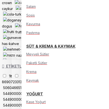
crown
cappy
Salam
caykur
coca-cola
cola-turka
didi
Sosis
doganay
Kavurma
dogus
fanta
fruko
frutti
fuse-tea
Pastırma
gunseven
has-kahve
lipton
SÜT & KREMA & KAYMAK
mehmet-efendi
Meyveli Sütler
nazo
nescafe
nestle
ofcay
Paketli Sütler
ETIKETLER
pinar
Krema
powerade
redbull
1lt
2lt
5 LT PORTAKAL-
schweppes
Kaymak
8690723313604
250ml
sekeroglu
5060466513563
sprite
tropicana
5449000002952
YOĞURT
ulker
uludag
5449000003034
yenigun
Kase Yoğurt
5449000016669