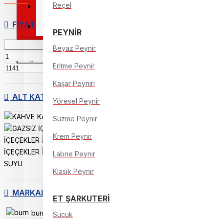
Reçel
ANNE & BEBEK
FIYAT
PET SHOP
PEYNİR
Beyaz Peynir
TL
Eritme Peynir
TL
Kaşar Peyniri
ALT KATEGORILER
Yöresel Peynir
KAHVE
ÇAY
Süzme Peynir
GAZSIZ
Krem Peynir
İÇEÇEKLER
GAZLI
İÇEÇEKLER
MADEN
Labne Peynir
SUYU
Klasik Peynir
MARKALAR
ET ŞARKUTERİ
burn
cafe-
Sucuk