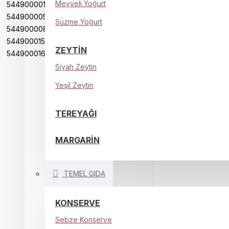
Meyveli Yoğurt
5449000017734
5449000052926
Süzme Yoğurt
5449000088680
5449000159991
ZEYTİN
5449000163462
5449000189332
Siyah Zeytin
5449000216335
Yeşil Zeytin
5449000216359
8681942005258
TEREYAĞI
8690504098904
8690504511243
8690632034614
MARGARİN
8690719100409
8690719107149
TEMEL GIDA
8690723063509
8690723073508
8690723383508
KONSERVE
8690723383706
ADMAR
Sebze Konserve
SALGAM 1500 ML.ACILI