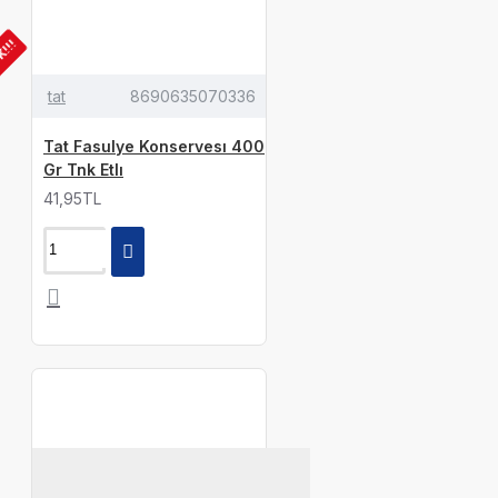
K!!!
tat
8690635070336
Tat Fasulye Konservesı 400
Gr Tnk Etlı
41,95TL