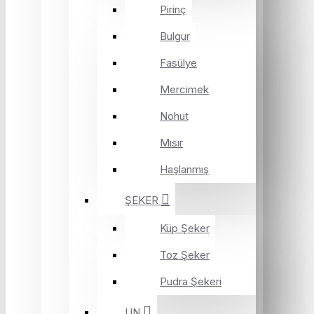
Pirinç
Bulgur
Fasülye
Mercimek
Nohut
Mısır
Haşlanmış
ŞEKER
Küp Şeker
Toz Şeker
Pudra Şekeri
UN