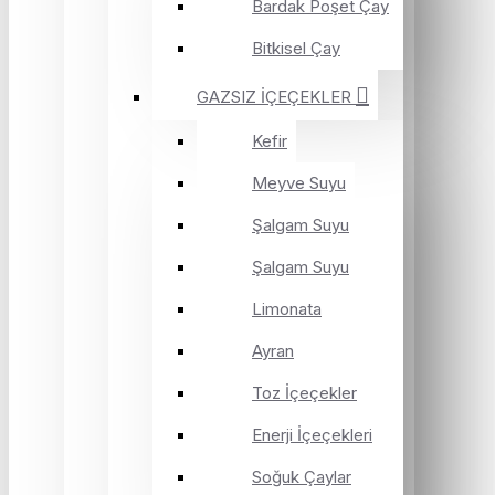
Bardak Poşet Çay
Bitkisel Çay
GAZSIZ İÇEÇEKLER
Kefir
Meyve Suyu
Şalgam Suyu
Şalgam Suyu
Limonata
Ayran
Toz İçeçekler
Enerji İçeçekleri
Soğuk Çaylar