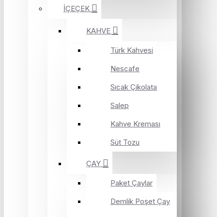
İÇEÇEK
KAHVE
Türk Kahvesi
Nescafe
Sıcak Çikolata
Salep
Kahve Kreması
Süt Tozu
ÇAY
Paket Çaylar
Demlik Poşet Çay