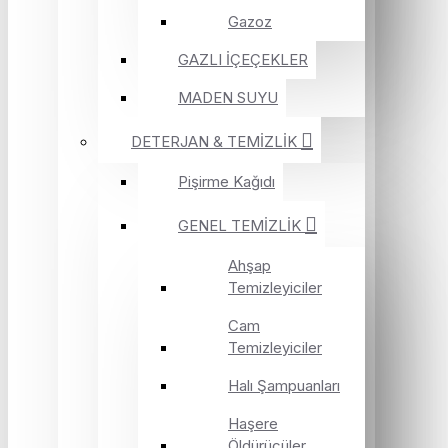
Gazoz
GAZLI İÇEÇEKLER
MADEN SUYU
DETERJAN & TEMİZLİK
Pişirme Kağıdı
GENEL TEMİZLİK
Ahşap
Temizleyiciler
Cam
Temizleyiciler
Halı Şampuanları
Haşere
Öldürücüler