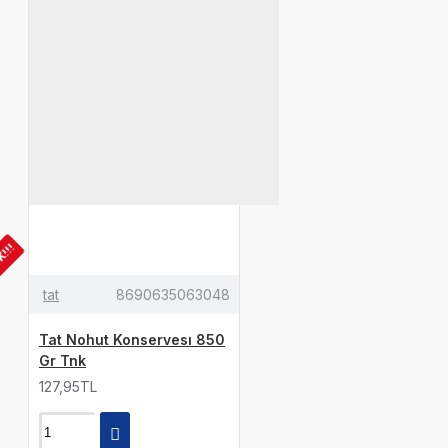
K!!!
tat
8690635063048
Tat Nohut Konservesı 850
Gr Tnk
127,95TL