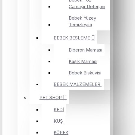
Çamaşır Deterjanı
Bebek Yüzey
Temizleyici
BEBEK BESLEME
Biberon Maması
Kaşık Maması
Bebek Bisküvisi
BEBEK MALZEMELERİ
PET SHOP
KEDİ
KUŞ
KÖPEK