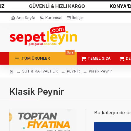
GÜVENLİ & HIZLI KARGO
KONYA'DAN
Ana Sayfa
Kurumsal
İletişim
Sale
TÜM ÜRÜNLER
TEMEL GIDA
DE
SÜT & KAHVALTILIK
PEYNİR
Klasik Peynir
Klasik Peynir
Bu kategoride ü