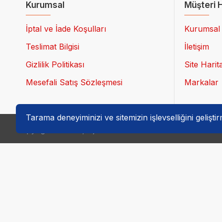
Kurumsal
Müşteri H
İptal ve İade Koşulları
Kurumsal
Teslimat Bilgisi
İletişim
Gizlilik Politikası
Site Harit
Mesefali Satış Sözleşmesi
Markalar
Tarama deneyiminizi ve sitemizin işlevselliğini gelişti
Copyright © 2021, dijimo.com.tr