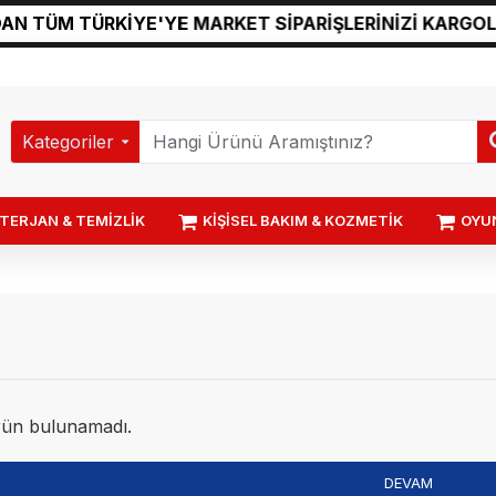
 TÜM TÜRKİYE'YE MARKET SİPARİŞLERİNİZİ KARGOLU
Kategoriler
TERJAN & TEMİZLİK
KİŞİSEL BAKIM & KOZMETİK
OYU
rün bulunamadı.
DEVAM