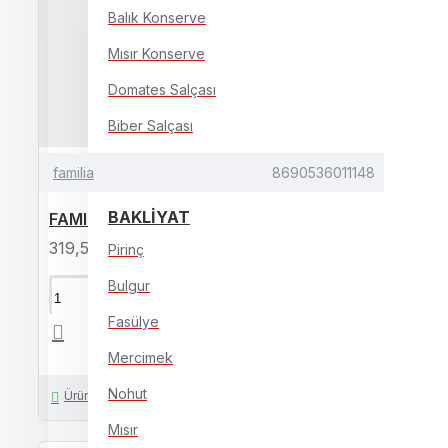
Balık Konserve
Mısır Konserve
Domates Salçası
Biber Salçası
Turşular
familia
8690536011148
BAKLİYAT
FAMILIA HAVLU 12 LI *2*-8690536011148
319,55TL
Pirinç
Bulgur
SEPETE EKLE
Fasülye
Mercimek
Nohut
Ürün İçin Soru Sor
Mısır