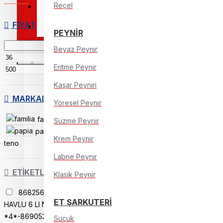
Reçel
ANNE & BEBEK
FIYAT
PET SHOP
PEYNİR
Beyaz Peynir
TL
Eritme Peynir
TL
Kaşar Peyniri
MARKALAR
Yöresel Peynir
familia
flodex
Süzme Peynir
papia
solo
Krem Peynir
teno
Labne Peynir
ETIKETLER
Klasik Peynir
8682560441046
FAMILIA
ET ŞARKUTERİ
HAVLU 6 LI NATURAL
*4*-8690536026159
FAMILIA
Sucuk