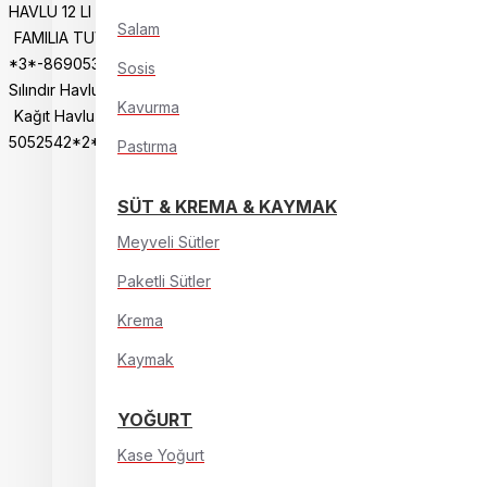
HAVLU 12 LI *2*-8690536011148
Salam
FAMILIA TUV.KAG.16 LI NATURAL
*3*-8690536026142
Flodex
Sosis
Sılındır Havlu-8682560441046
Kavurma
Kağıt Havlu
PAPIA HAVLU 12 LI
5052542*2*-8690536011001
Pastırma
SÜT & KREMA & KAYMAK
Meyveli Sütler
Paketli Sütler
Krema
Kaymak
YOĞURT
Kase Yoğurt