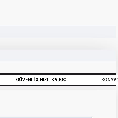
NLİ & HIZLI KARGO
KONYA'DAN TÜM TÜ