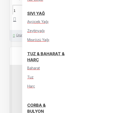
SEPETE EKLE
SIVI YAĞ
Ayçicek Yağı
Zeytinyağı
Ürün İçin Soru Sor
Mısırözü Yağı
TUZ & BAHARAT &
HARÇ
Baharat
Tuz
Harç
ÇORBA &
BULYON