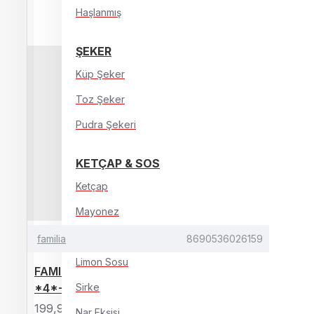
Haşlanmış
ŞEKER
Küp Şeker
Toz Şeker
Pudra Şekeri
KETÇAP & SOS
Ketçap
Mayonez
Özel Soslar
familia
8690536026159
Limon Sosu
FAMILIA HAVLU 6 LI NATURAL
*4*-8690536026159
Sirke
199,95TL
Nar Ekşisi