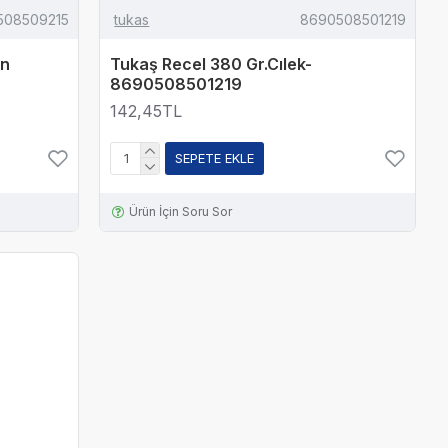
508509215
tukas
8690508501219
en
Tukaş Recel 380 Gr.Cılek-
8690508501219
142,45TL
SEPETE EKLE
Ürün İçin Soru Sor