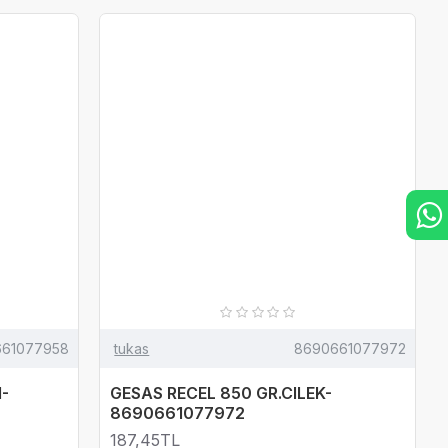
661077958
tukas
8690661077972
-
GESAS RECEL 850 GR.CILEK-
8690661077972
187,45TL