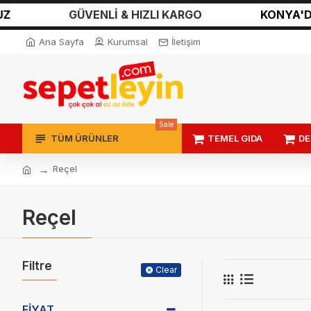
GÜVENLİ & HIZLI KARGO
KONYA'DAN TÜ
Ana Sayfa
Kurumsal
İletişim
Sale
TÜM ÜRÜNLER
TEMEL GIDA
DE
Reçel
Reçel
Filtre
Clear
FIYAT