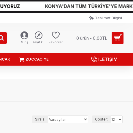
UZ
KONYA'DAN TÜM TÜRKİYE'YE MARKET SİP
Teslimat Bilgisi
0 ürün - 0,00TL
Giriş
Kayıt Ol
Favoriler
İLETİŞİM
NCAK
ZÜCCACİYE
Sırala:
Göster: