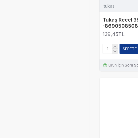
tukas
Tukaş Recel 3
-8690508508
139,45TL
SEPETE
Ürün İçin Soru S