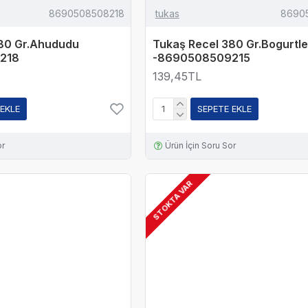
8690508508218
tukas
8690
80 Gr.Ahududu
Tukaş Recel 380 Gr.Bogurtl
218
-8690508509215
139,45TL
 EKLE
SEPETE EKLE
or
Ürün İçin Soru Sor
STOKTA VAR