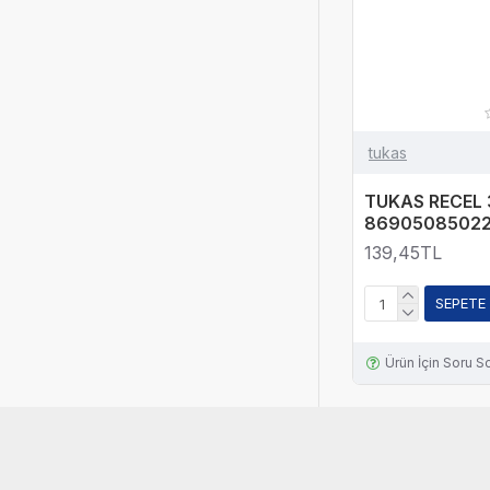
tukas
TUKAS RECEL 
86905085022
139,45TL
SEPETE
Ürün İçin Soru S