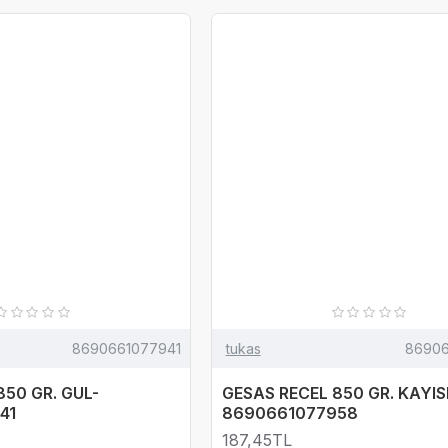
8690661077941
tukas
8690
850 GR. GUL-
GESAS RECEL 850 GR. KAYISI
41
8690661077958
187,45TL