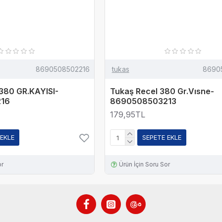
8690508502216
tukas
8690
380 GR.KAYISI-
Tukaş Recel 380 Gr.Vısne-
16
8690508503213
179,95TL
 EKLE
SEPETE EKLE
or
Ürün İçin Soru Sor