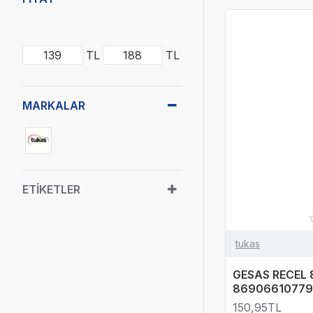
TL
TL
MARKALAR
ETIKETLER
tukas
GESAS RECEL 
86906610779
150,95TL